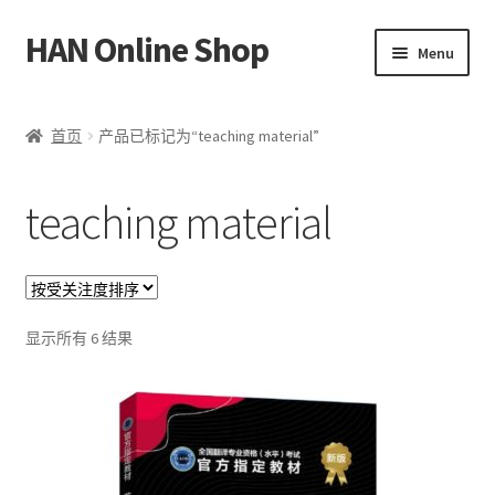
HAN Online Shop
Skip
Skip
Menu
to
to
navigation
content
HSK 标准课程
首页
产品已标记为“teaching material”
所有书本/出版品
teaching material
Expand
我的账户
child
menu
中文
按
Bahasa Melayu
显示所有 6 结果
受
关
注
度
排
序