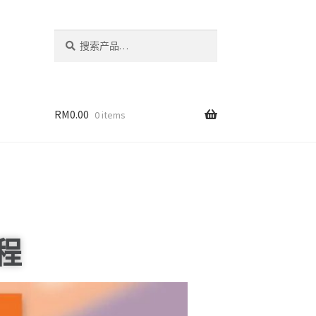
搜
索
RM
0.00
0 items
程