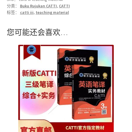
分类：
Buku Rujukan CATTI
,
CATTI
标签：
catti iii
,
teaching material
您可能还会喜欢…