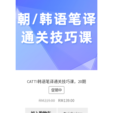
CATTI韩语笔译通关技巧课，20期
促销中
原
当
RM
219.00
RM
139.00
价
前
为：
价