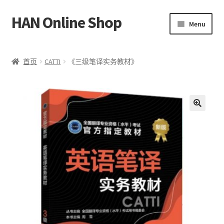
HAN Online Shop
Skip
Skip
Menu
to
to
navigation
content
HSK 标准课程
首页
CATTI
《三级笔译实务教材》
所有书本/出版品
Expand
我的账户
child
🔍
menu
中文
Bahasa Melayu