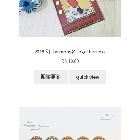
2018 和 Harmony@Togetherness
RM
10.00
阅读更多
Quick view