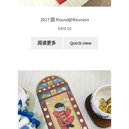
2017 圆 Round@Reunion
RM
8.00
阅读更多
Quick view