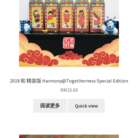
2018 和 精装版 Harmony@Togetherness Special Edition
RM
15.00
阅读更多
Quick view