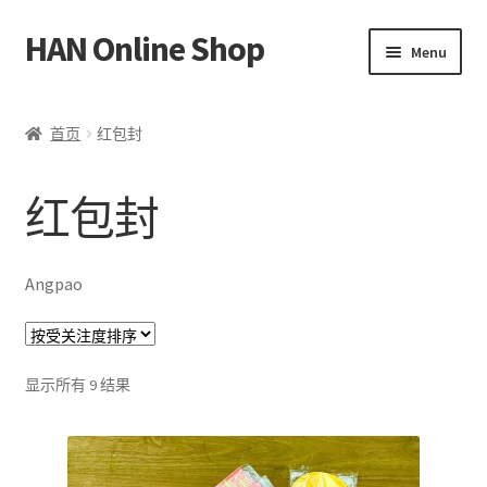
HAN Online Shop
Skip
Skip
Menu
to
to
navigation
content
HSK 标准课程
首页
红包封
所有书本/出版品
红包封
Expand
我的账户
child
menu
中文
Angpao
Bahasa Melayu
按
显示所有 9 结果
受
关
注
度