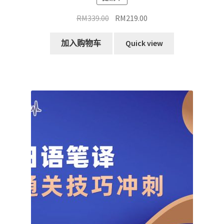
原
当
RM
339.00
RM
219.00
价
前
为：
价
加入购物车
Quick view
RM339.00。
格
为：
RM219.00。