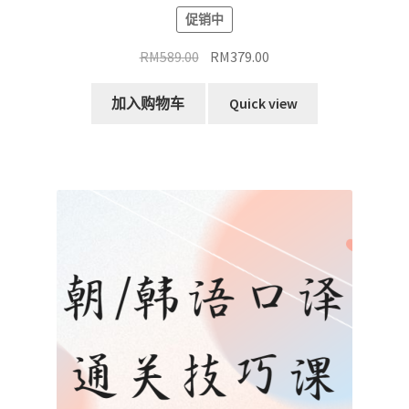
促销中
原
当
RM
589.00
RM
379.00
价
前
为：
价
加入购物车
Quick view
RM589.00。
格
为：
RM379.00。