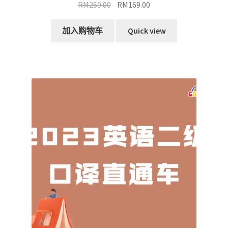
原
当
RM
259.00
RM
169.00
价
前
为：
价
加入购物车
Quick view
RM259.00。
格
为：
RM169.00。