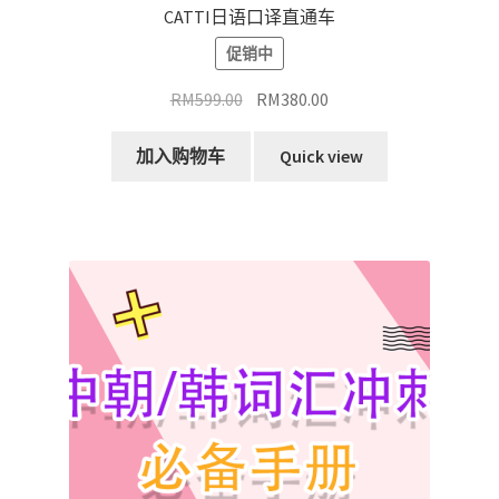
CATTI日语口译直通车
促销中
原
当
RM
599.00
RM
380.00
价
前
为：
价
加入购物车
Quick view
RM599.00。
格
为：
RM380.00。