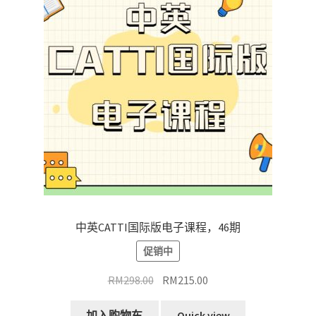
排
序
中英CATTI国际版电子课程，46期
促销中
原
当
RM
298.00
RM
215.00
价
前
为：
价
加入购物车
Quick view