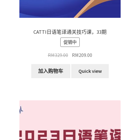
CATTI日语笔译通关技巧课，33期
促销中
原
当
RM
329.00
RM
209.00
价
前
为：
价
加入购物车
Quick view
RM329.00。
格
为：
RM209.00。