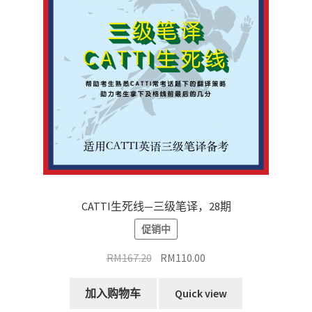
CATTI生死线—三级笔译，28期
促销中
原
当
RM
167.20
RM
110.00
价
前
为：
价
加入购物车
Quick view
RM167.20。
格