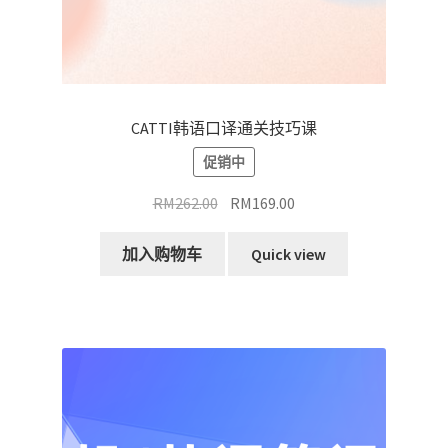
CATTI韩语口译通关技巧课
促销中
原
当
RM
262.00
RM
169.00
价
前
为：
价
加入购物车
Quick view
RM262.00。
格
为：
RM169.00。