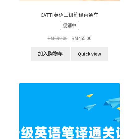
CATTI英语三级笔译直通车
促销中
原
当
RM
699.00
RM
455.00
价
前
为：
价
加入购物车
Quick view
RM699.00。
格
为：
RM455.00。