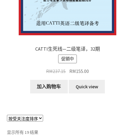
CATTI生死线—二级笔译，32期
促销中
原
当
RM
237.15
RM
155.00
价
前
为：
价
加入购物车
Quick view
RM237.15。
格
为：
RM155.00。
按
显示所有 19 结果