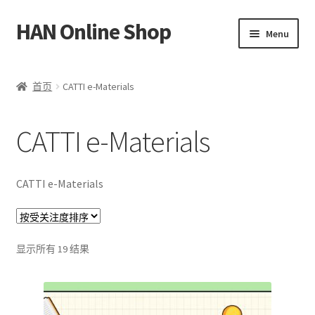
HAN Online Shop
Skip
Skip
Menu
to
to
navigation
content
HSK 标准课程
首页
CATTI e-Materials
所有书本/出版品
CATTI e-Materials
Expand
我的账户
child
menu
中文
CATTI e-Materials
Bahasa Melayu
按
显示所有 19 结果
受
关
注
度