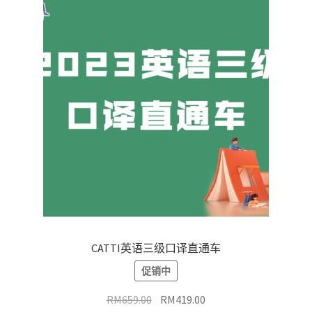
CATTI英语三级口译直通车
促销中
原
当
RM
659.00
RM
419.00