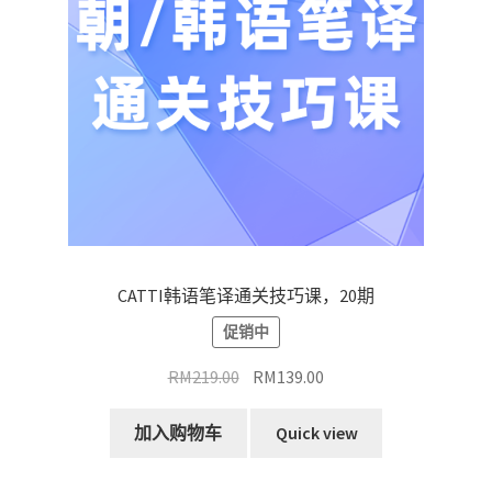
CATTI韩语笔译通关技巧课，20期
促销中
原
当
RM
219.00
RM
139.00
价
前
为：
价
加入购物车
Quick view
RM219.00。
格
为：