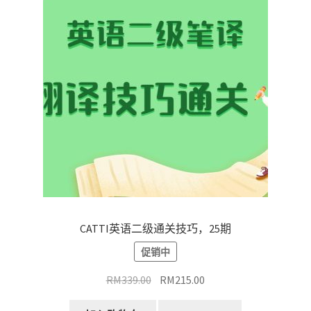
CATTI英语二级通关技巧，25期
促销中
原
当
RM
339.00
RM
215.00
价
前