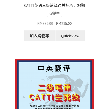
CATTI英语三级笔译通关技巧，24期
促销中
原
当
RM
339.00
RM
215.00
价
前
为：
价
加入购物车
Quick view
RM339.00。
格
为：
RM215.00。