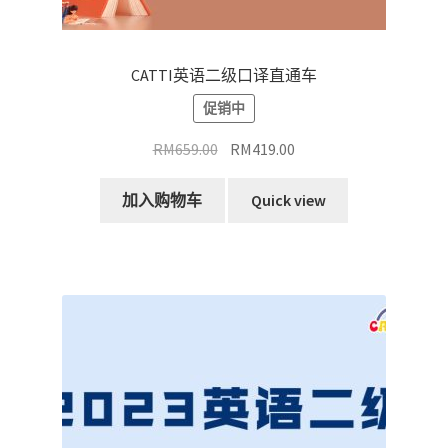
CATTI英语二级口译直通车
促销中
原
当
RM
659.00
RM
419.00
价
前
为：
价
加入购物车
Quick view
RM659.00。
格
为：
RM419.00。