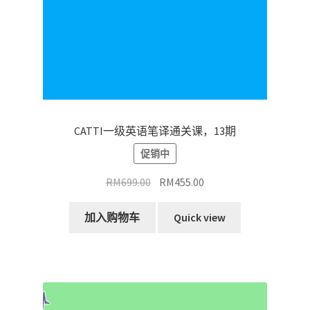
CATTI一级英语笔译通关课，13期
促销中
原
当
RM
699.00
RM
455.00
价
前
为：
价
加入购物车
Quick view
RM699.00。
格
为：
RM455.00。