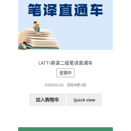
CATTI英语二级笔译直通车
促销中
原
当
RM
699.00
RM
445.00
价
前
为：
价
加入购物车
Quick view
RM699.00。
格
为：
RM445.00。