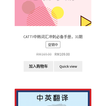
CATTI中韩词汇冲刺必备手册，31期
促销中
原
当
RM
169.00
RM
109.00
价
前
为：
价
加入购物车
Quick view
RM169.00。
格
为：
RM109.00。