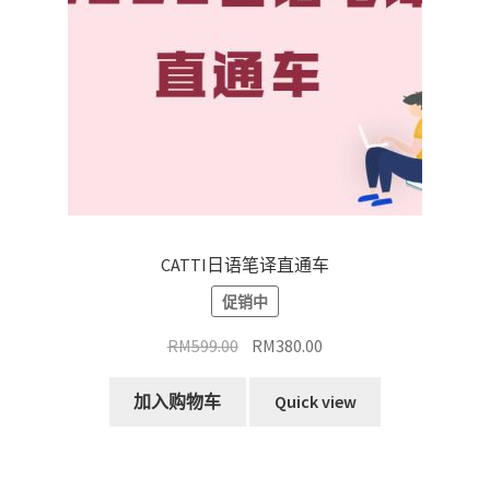
CATTI日语笔译直通车
促销中
原
当
RM
599.00
RM
380.00
价
前
为：
价
加入购物车
Quick view
RM599.00。
格
为：
RM380.00。