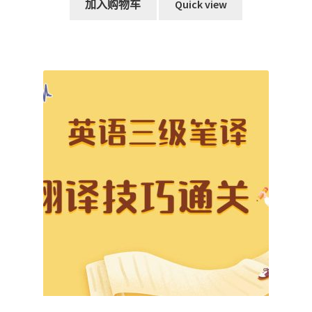
为：
价
加入购物车
Quick view
RM339.00。
格
为：
RM215.00。