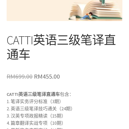
CATTI英语三级笔译直
通车
原
当
RM
699.00
RM
455.00
价
前
CATTI英语三级笔译直通车
包含：
为：
价
1. 笔译实务评分标准（3期）
RM699.00。
格
2. 英语三级笔译技巧通关（24期）
3. 汉英专项政报精读（15期）
为：
4. 篇章翻译实战专项（10期）
RM455.00。