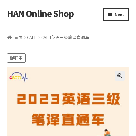
HAN Online Shop
Skip
Skip
Menu
to
to
navigation
content
HSK 标准课程
首页
CATTI
CATTI英语三级笔译直通车
所有书本/出版品
促销中
Expand
我的账户
child
menu
中文
🔍
Bahasa Melayu