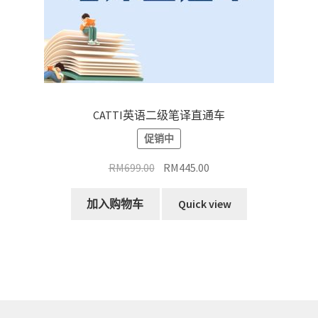
CATTI英语二级笔译直通车
促销中
原
当
RM
699.00
RM
445.00
价
前
为：
价
加入购物车
Quick view
RM699.00。
格
为：
RM445.00。