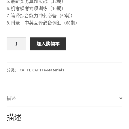
5. 最新实务真题实战（12期）
6. 机考模考专项训练（10期）
7. 笔译综合能力冲刺必备（60期）
8. 附录：中英互译必备词汇（68期）
CATTI
加入购物车
英
语
三
级
分类：
CATTI
,
CATTI e-Materials
笔
译
直
描述
通
车
数
描述
量