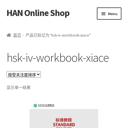
HAN Online Shop
Skip
Skip
Menu
to
to
navigation
content
HSK 标准课程
首页
产品已标记为“hsk-iv-workbook-xiace”
所有书本/出版品
hsk-iv-workbook-xiace
Expand
我的账户
child
menu
中文
Bahasa Melayu
显示单一结果