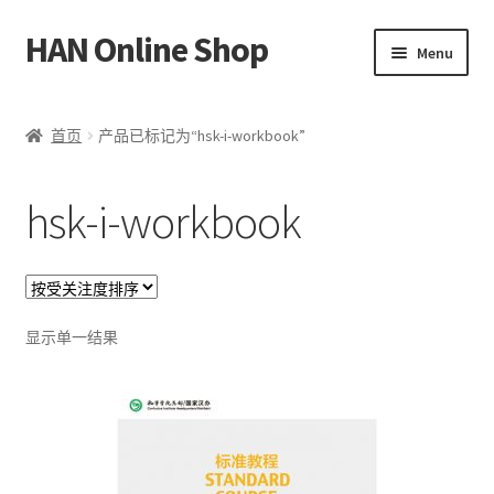
HAN Online Shop
Skip
Skip
Menu
to
to
navigation
content
HSK 标准课程
首页
产品已标记为“hsk-i-workbook”
所有书本/出版品
hsk-i-workbook
Expand
我的账户
child
menu
中文
Bahasa Melayu
显示单一结果