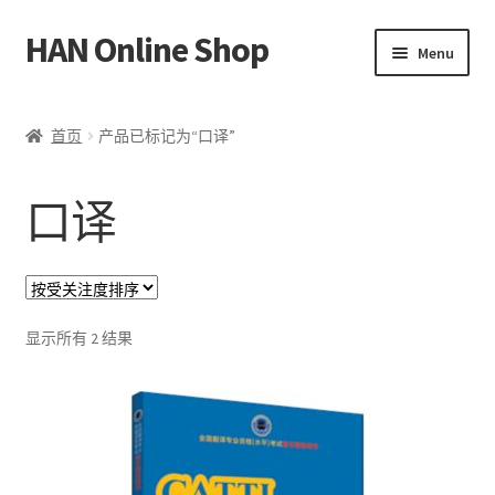
HAN Online Shop
Skip
Skip
Menu
to
to
navigation
content
HSK 标准课程
首页
产品已标记为“口译”
所有书本/出版品
口译
Expand
我的账户
child
menu
中文
按
Bahasa Melayu
显示所有 2 结果
受
关
注
度
排
序