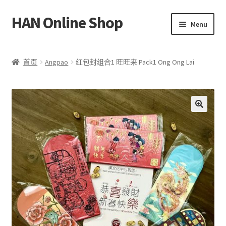
HAN Online Shop
Skip
Skip
Menu
to
to
navigation
content
HSK 标准课程
首页
Angpao
红包封组合1 旺旺来 Pack1 Ong Ong Lai
所有书本/出版品
Expand
我的账户
child
🔍
menu
中文
Bahasa Melayu