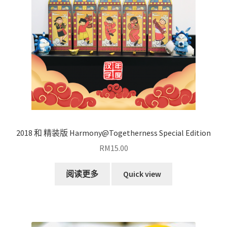
2018 和 精装版 Harmony@Togetherness Special Edition
RM
15.00
阅读更多
Quick view