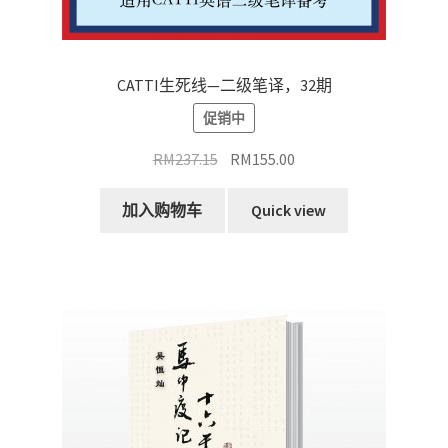
CATTI生死线—二级笔译，32期
促销中
原
当
RM
237.15
RM
155.00
价
前
为：
价
加入购物车
Quick view
RM237.15。
格
为：
RM155.00。