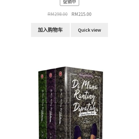
促销中
原
当
RM
298.00
RM
215.00
价
前
为：
价
加入购物车
Quick view
RM298.00。
格
为：
RM215.00。