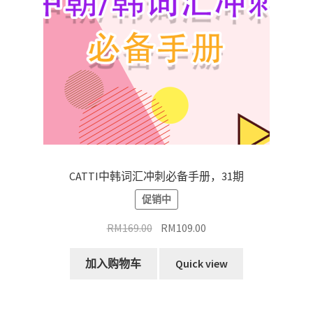
CATTI中韩词汇冲刺必备手册，31期
促销中
原
当
RM
169.00
RM
109.00
价
前
为：
价
加入购物车
Quick view
RM169.00。
格
为：