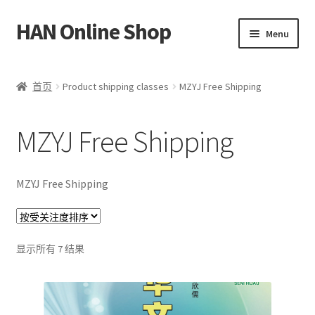
HAN Online Shop
Skip
Skip
Menu
to
to
navigation
content
HSK 标准课程
首页
Product shipping classes
MZYJ Free Shipping
所有书本/出版品
MZYJ Free Shipping
Expand
我的账户
child
menu
中文
MZYJ Free Shipping
Bahasa Melayu
按
显示所有 7 结果
受
关
注
度