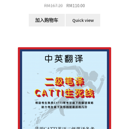
原
当
RM
167.20
RM
110.00
价
前
为：
价
加入购物车
Quick view
RM167.20。
格
为：
RM110.00。