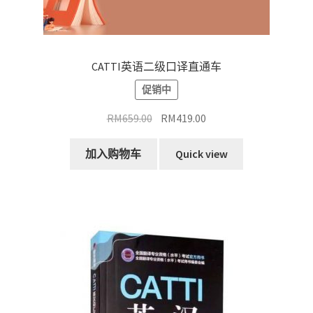
CATTI英语二级口译直通车
促销中
原
当
RM
659.00
RM
419.00
价
前
为：
价
加入购物车
Quick view
RM659.00。
格
为：
RM419.00。