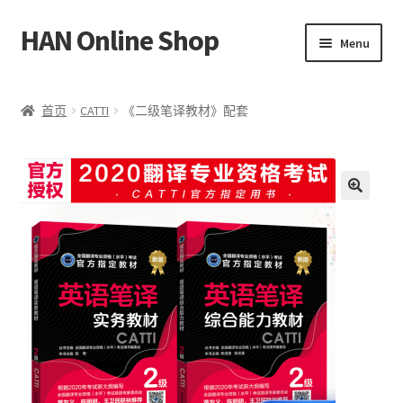
HAN Online Shop
Skip
Skip
Menu
to
to
navigation
content
HSK 标准课程
首页
CATTI
《二级笔译教材》配套
所有书本/出版品
Expand
我的账户
child
🔍
menu
中文
Bahasa Melayu