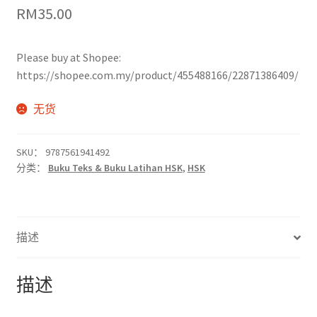
RM
35.00
Please buy at Shopee:
https://shopee.com.my/product/455488166/22871386409/
无货
SKU：
9787561941492
分类：
Buku Teks & Buku Latihan HSK
,
HSK
描述
描述